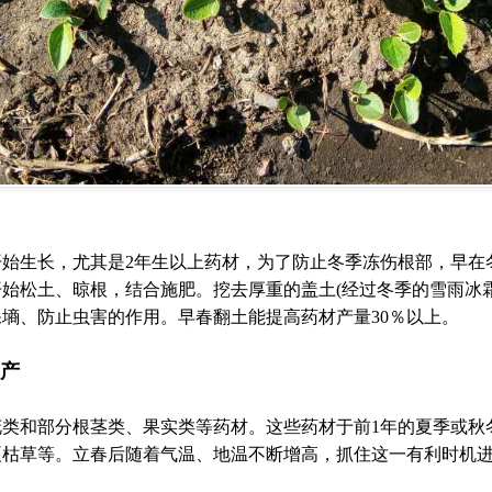
始生长，尤其是2年生以上药材，为了防止冬季冻伤根部，早在
始松土、晾根，结合施肥。挖去厚重的盖土(经过冬季的雪雨冰
墒、防止虫害的作用。早春翻土能提高药材产量30％以上。
产
类和部分根茎类、果实类等药材。这些药材于前1年的夏季或秋
夏枯草等。立春后随着气温、地温不断增高，抓住这一有利时机