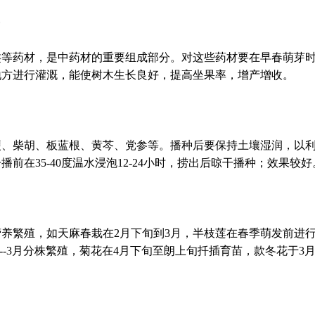
类等药材，是中药材的重要组成部分。对这些药材要在早春萌芽
地方进行灌溉，能使树木生长良好，提高坐果率，增产增收。
梗、柴胡、板蓝根、黄芩、党参等。播种后要保持土壤湿润，以
前在35-40度温水浸泡12-24小时，捞出后晾干播种；效果较好
养繁殖，如天麻春栽在2月下旬到3月，半枝莲在春季萌发前进
--3月分株繁殖，菊花在4月下旬至朗上旬扦插育苗，款冬花于