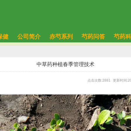
保健
公司简介
赤芍系列
芍药问答
芍药
中草药种植春季管理技术
点击次数:2881
更新时间:20