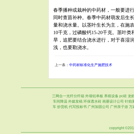
春季播种或栽种的中药材，一般要进行
同时查苗补种。春季中药材萌发后生
量和浇水量。以茎叶生长为主，在施农家肥
10千克，过磷酸钙15-20千克。茎
旱，追肥要结合浇水进行，对于喜湿
浅，也要勤浇水。
上一条：
中药材标准化生产施肥技术
三网合一光纤分纤箱
外墙铝单板
养殖设备
pc砖
龙
车间降温
外媒发稿
环保透水砖
画册设计公司
针焰
车
炒货机
代写投标书
广州加固公司
广州亲子游
万
copyright ©20