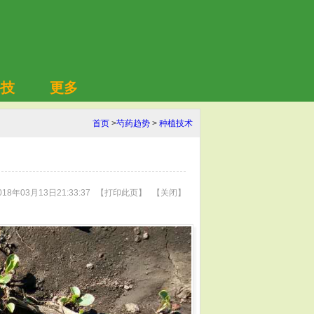
科技
更多
首页
>
芍药趋势
>
种植技术
18年03月13日21:33:37
【
打印此页
】
【
关闭
】