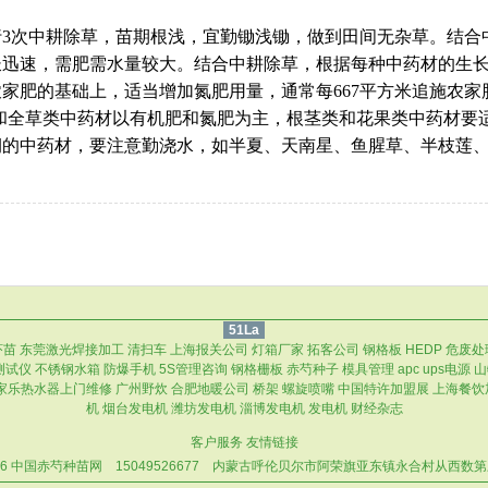
3次中耕除草，苗期根浅，宜勤锄浅锄，做到田间无杂草。结合
长迅速，需肥需水量较大。结合中耕除草，根据每种中药材的生
的基础上，适当增加氮肥用量，通常每667平方米追施农家肥100
叶类和全草类中药材以有机肥和氮肥为主，根茎类和花果类中药材
润的中药材，要注意勤浇水，如半夏、天南星、鱼腥草、半枝莲
51La
虾苗
东莞激光焊接加工
清扫车
上海报关公司
灯箱厂家
拓客公司
钢格板
HEDP
危废处
测试仪
不锈钢水箱
防爆手机
5S管理咨询
钢格栅板
赤芍种子
模具管理
apc ups电源
山
家乐热水器上门维修
广州野炊
合肥地暖公司
桥架
螺旋喷嘴
中国特许加盟展
上海餐饮
机
烟台发电机
潍坊发电机
淄博发电机
发电机
财经杂志
客户服务
友情链接
16
中国赤芍种苗网
15049526677
内蒙古呼伦贝尔市阿荣旗亚东镇永合村从西数