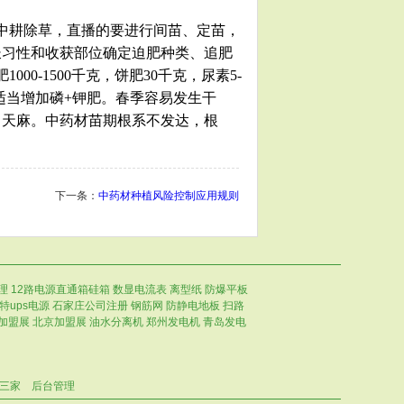
中耕除草，直播的要进行间苗、定苗，
长习性和收获部位确定迫肥种类、追肥
0-1500千克，饼肥30千克，尿素5-
要适当增加磷+钾肥。春季容易发生干
、天麻。中药材苗期根系不发达，根
下一条：
中药材种植风险控制应用规则
理
12路电源直通箱硅箱
数显电流表
离型纸
防爆平板
特ups电源
石家庄公司注册
钢筋网
防静电地板
扫路
加盟展
北京加盟展
油水分离机
郑州发电机
青岛发电
第三家
后台管理