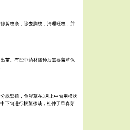
时修剪枝条，除去胸枝，清理旺枝，并
利出苗。有些中药材播种后需要盖草保
。
行分株繁殖，鱼腥草在3月上中旬用根状
3月中下旬进行根茎移栽，杜仲于早春芽