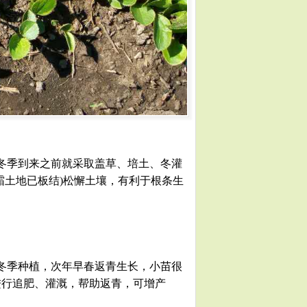
冬季到来之前就采取盖草、培土、冬灌
霜土地已板结)松懈土壤，有利于根条生
冬季种植，次年早春返青生长，小苗很
进行追肥、灌溉，帮助返青，可增产