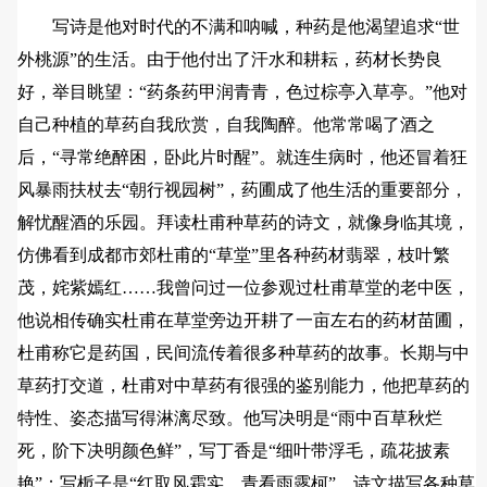
写诗是他对时代的不满和呐喊，种药是他渴望追求“世
外桃源”的生活。由于他付出了汗水和耕耘，药材长势良
好，举目眺望：“药条药甲润青青，色过棕亭入草亭。”他对
自己种植的草药自我欣赏，自我陶醉。他常常喝了酒之
后，“寻常绝醉困，卧此片时醒”。就连生病时，他还冒着狂
风暴雨扶杖去“朝行视园树”，药圃成了他生活的重要部分，
解忧醒酒的乐园。拜读杜甫种草药的诗文，就像身临其境，
仿佛看到成都市郊杜甫的“草堂”里各种药材翡翠，枝叶繁
茂，姹紫嫣红……我曾问过一位参观过杜甫草堂的老中医，
他说相传确实杜甫在草堂旁边开耕了一亩左右的药材苗圃，
杜甫称它是药国，民间流传着很多种草药的故事。长期与中
草药打交道，杜甫对中草药有很强的鉴别能力，他把草药的
特性、姿态描写得淋漓尽致。他写决明是“雨中百草秋烂
死，阶下决明颜色鲜”，写丁香是“细叶带浮毛，疏花披素
艳”；写栀子是“红取风霜实，青看雨露柯”。诗文描写各种草