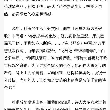
药涉笔亮丽，轻松明快，表达了诗圣热爱生活，热爱大自
然、热爱绿色的心态和情感。
晚年，杜甫的生活十分贫困，他在《茅屋为秋风所破
歌》中写道：“布衾多年冷似铁，娇儿恶卧踏里裂。床头屋
漏无干处，雨脚如麻未断绝。……”在《登高》中写道“万里
悲秋常作客，百年多病独登台。”此外还“牵缠加老病”、“白
首多年疾”、“种药扶衰病，吟诗解叹嗟。”等诗句都反映了晚
年境况的窘迫。为了维持全家人的生存，他还在大雪纷飞的
严冬，爬上山去采黄精，采药回来，还得摆摊卖药，境况十
分凄惨。当年的人，谁会知道卖药的老翁竟是名传千古的诗
圣呢？
杜甫醉情桃源山色，而我们都知道，诗人大多喜欢过着
闲云野鹤的生活，流连山水之间的同时，抒发着不得志的感