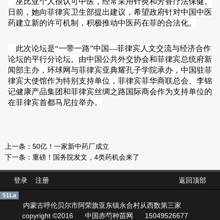
巫比亚个人很认可中医，经常采用针灸和芳香疗法保健。
日前，她向菲律宾卫生部提出建议，希望政府针对中国中医
药建立新的许可机制，积极推动中医药在菲的合法化。
此次论坛是“一带一路”中国—菲律宾人文交流与经济合作
论坛的平行分论坛。由中国公共外交协会和菲律宾总统府新
闻部主办，环球网与菲律宾亚典耀孔子学院承办，中国驻菲
律宾大使馆作为特别支持单位，菲律宾菲华商联总会、李锦
记健康产品集团和菲律宾丝绸之路国际商会作为支持单位的
在菲律宾首都马尼拉举办。
上一条：
50亿！一家新中药厂成立
下一条：
重磅！国务院发文，4类药机会来了
登录
注册
返回顶部
51La
内蒙古呼伦贝尔市阿荣旗亚东镇永合村从西数第三家
copyright ©2016
中国赤芍种苗网
15049526677